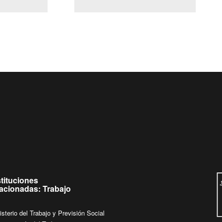
(Servicio Civil)
Ley Lobby
Ingrese su consulta al
Buzón Ciudadano
stituciones
lacionadas: Trabajo
isterio del Trabajo y Previsión Social