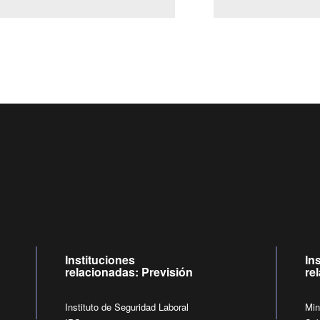
Centro de llamadas: 6007120028, Celular ✽8088 de lunes a jueves de
09:00 a 18:00 horas y viernes de 09:00 a 17:00 horas.
de lunes a viernes de 09:00 a 17:00 horas.
Videollamadas
Instituciones
In
relacionadas: Previsión
re
Instituto de Seguridad Laboral
Min