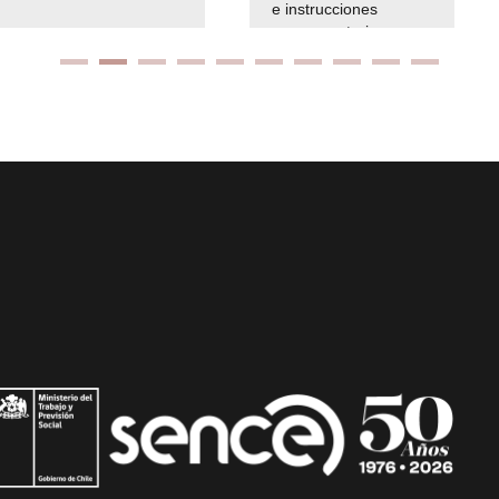
e instrucciones
presuspuetarias