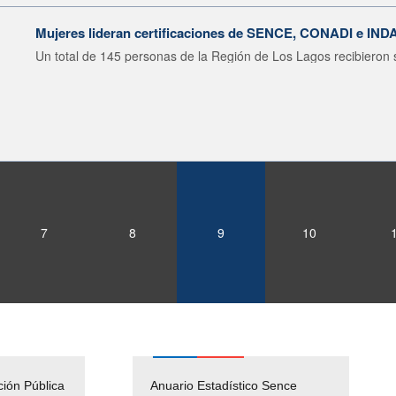
Mujeres lideran certificaciones de SENCE, CONADI e IND
Un total de 145 personas de la Región de Los Lagos recibieron s
7
8
9
10
ción Pública
Empleos Públicos
Anuario Estadístico Sence
Solicitud Audiencias y