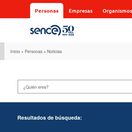
Pasar
al
Personas
Empresas
Organismo
contenido
principal
Inicio
»
Personas
»
Noticias
Resultados de búsqueda: