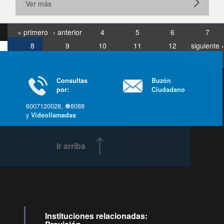
Ver más
« primero
‹ anterior
4
5
6
7
8
9
10
11
12
siguiente ›
última »
Consultas
Buzón
por:
Ciudadano
6007120028, ✽8088
y
Videollamadas
Ir arriba
Instituciones relacionadas: