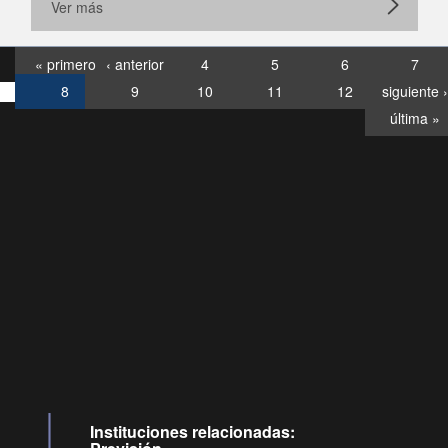
Ver más
« primero
‹ anterior
4
5
6
7
8
9
10
11
12
siguiente ›
última »
Consultas
Buzón
por:
Ciudadano
6007120028, ✽8088
y
Videollamadas
Instituciones relacionadas: