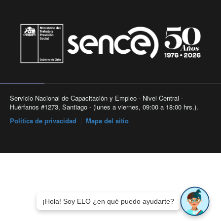
Servicio Nacional de Capacitación y Empleo - Nivel Central -
Huérfanos #1273, Santiago - (lunes a viernes, 09:00 a 18:00 hrs.).
Política de privacidad
|
Mapa del sitio
¡Hola! Soy ELO ¿en qué puedo ayudarte?