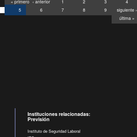
« primero
‹ anterior
1
2
3
4
5
6
7
8
9
siguiente ›
última »
Consultas
Buzón
por:
Ciudadano
6007120028, ✽8088
y
Videollamadas
Instituciones relacionadas:
Previsión
Instituto de Seguridad Laboral