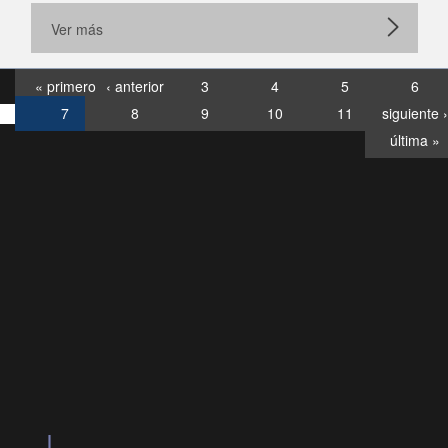
Ver más
« primero
‹ anterior
3
4
5
6
7
8
9
10
11
siguiente ›
última »
Consultas
Buzón
por:
Ciudadano
007120028, ✽8088
Videollamadas