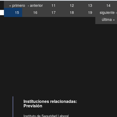
« primero
‹ anterior
11
12
13
14
15
16
17
18
19
siguiente ›
última »
Consultas
Buzón
por:
Ciudadano
0028, ✽8088
llamadas
Instituciones relacionadas:
Previsión
Instituto de Seguridad Laboral