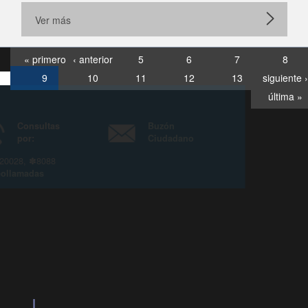
Ver más
« primero
‹ anterior
5
6
7
8
9
10
11
12
13
siguiente ›
última »
Consultas
Buzón
por:
Ciudadano
6007120028, ✽8088
y
Videollamadas