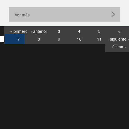
Ver más
« primero
‹ anterior
3
4
5
6
7
8
9
10
11
siguiente ›
última »
Consultas
Buzón
por:
Ciudadano
6007120028, ✽8088
y
Videollamadas