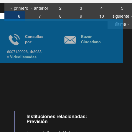
« primero
‹ anterior
2
3
4
5
6
7
8
9
10
siguiente ›
última »
Consultas
Buzón
por:
Ciudadano
6007120028, ✽8088
y
Videollamadas
Ir arriba
Instituciones relacionadas:
Previsión