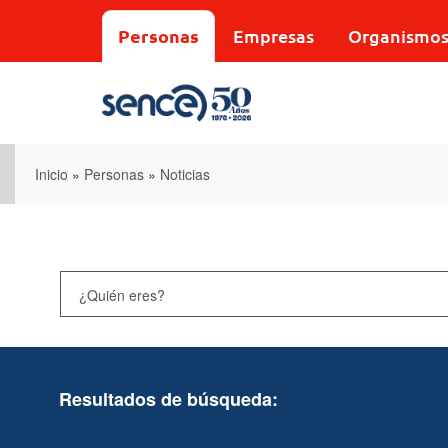
Pasar
al
Personas
Empresas
Organismo
contenido
principal
Inicio
»
Personas
»
Noticias
Resultados de búsqueda: