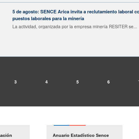
5 de agosto: SENCE Arica invita a reclutamiento laboral c
puestos laborales para la minería
La actividad, organizada por la empresa minería RESITER se...
3
4
5
6
mación
Empleos Públicos
Anuario Estadístico Sence
Solicitud Audiencias