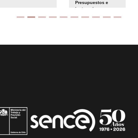
Presupuestos e
instrucciones
presuspuetarias