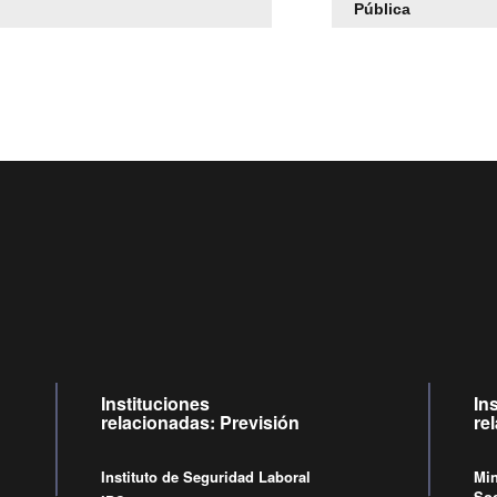
Pública
Centro de llamadas: 6007120028, Celular ✽8088 de lune
09:00 a 18:00 horas y viernes de 09:00 a 17:00 horas.
Videollamadas
de lunes a viernes de 09:00 a 17:00 hora
Instituciones
In
relacionadas: Previsión
re
Instituto de Seguridad Laboral
Min
Soc