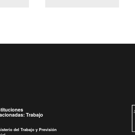
(Servicio Civil)
y Ley Lobby
s a jueves de
Ingrese su consulta al
Buzón Ciudadano
s.
stituciones
lacionadas: Trabajo
isterio del Trabajo y Previsión
ial