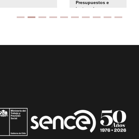
Presupuestos e
instrucciones
presuspuetarias