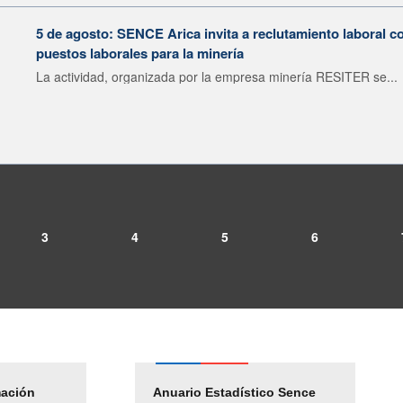
5 de agosto: SENCE Arica invita a reclutamiento laboral c
puestos laborales para la minería
La actividad, organizada por la empresa minería RESITER se...
3
4
5
6
mación
Empleos Públicos
Anuario Estadístico Sence
Solicitud Audiencias