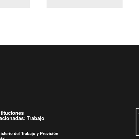
(Servicio Civil)
y Ley Lobby
 jueves de
Ingrese su consulta al
Buzón Ciudadano
stituciones
lacionadas: Trabajo
isterio del Trabajo y Previsión
ial