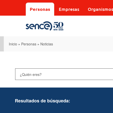
Pasar
al
Personas
Empresas
Organismo
contenido
principal
Inicio
»
Personas
»
Noticias
Resultados de búsqueda: