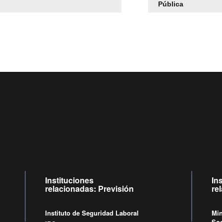
Pública
Centro de llamadas: 6007120028, Celular ✽8088 de lunes a
09:00 a 18:00 horas y viernes de 09:00 a 17:00 horas.
Videollamadas
de lunes a viernes de 09:00 a 17:00 horas.
Instituciones
In
relacionadas: Previsión
re
Instituto de Seguridad Laboral
Min
Soc