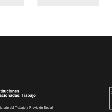
(Servicio Civil)
Ley Lobby
 de
Ingrese su consulta al
Buzón Ciudadano
stituciones
lacionadas: Trabajo
isterio del Trabajo y Previsión Social