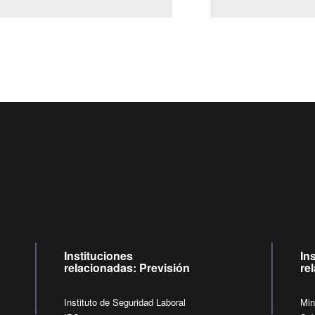
Centro de llamadas: 6007120028, Celular ✽8088 de lunes a jueves
09:00 a 18:00 horas y viernes de 09:00 a 17:00 horas.
de lunes a viernes de 09:00 a 17:00 horas.
Videollamadas
Instituciones
In
relacionadas: Previsión
re
Instituto de Seguridad Laboral
Min