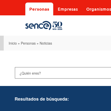
Pasar
al
Personas
Empresas
Organismo
contenido
principal
Inicio
»
Personas
»
Noticias
Resultados de búsqueda: