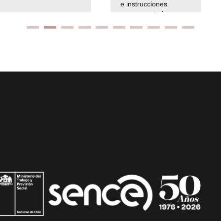
e instrucciones
presuspuetarias