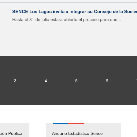
SENCE Los Lagos invita a integrar su Consejo de la Socie
Hasta el 31 de julio estará abierto el proceso para que...
3
4
5
6
ción Pública
Empleos Públicos
Anuario Estadístico Sence
Solicitud Audiencias y