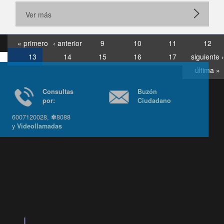
Ver más
« primero
‹ anterior
9
10
11
12
13
14
15
16
17
siguiente ›
última »
Consultas
Buzón
por:
Ciudadano
6007120028, ✽8088
y
Videollamadas
Ir arriba