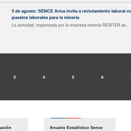
5 de agosto: SENCE Arica invita a reclutamiento laboral c
puestos laborales para la minería
La actividad, organizada por la empresa minería RESITER se...
3
4
5
6
mación
Empleos Públicos
Anuario Estadístico Sence
Solicitud Audiencias