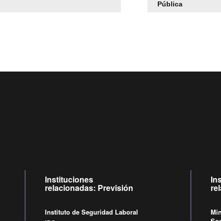
Pública
Centro de llamadas: 6007120028, Celular ✽8088 de lunes 
09:00 a 18:00 horas y viernes de 09:00 a 17:00 horas.
Videollamadas
de lunes a viernes de 09:00 a 17:00 horas.
Instituciones
In
relacionadas: Previsión
re
Instituto de Seguridad Laboral
Min
Soc