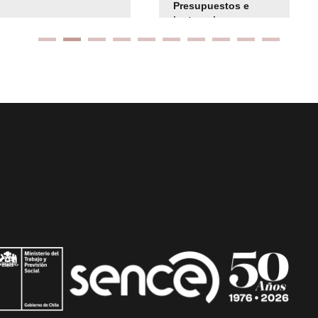
Presupuestos e
instrucciones
presuspuetarias