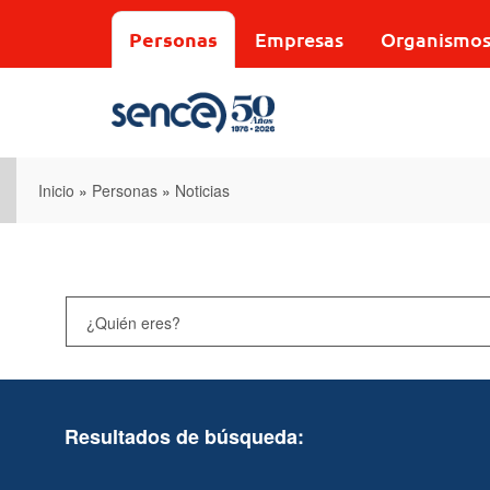
Pasar
al
Personas
Empresas
Organismo
contenido
principal
Inicio
»
Personas
»
Noticias
Resultados de búsqueda: