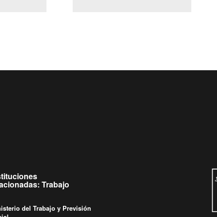
(Servicio Civil)
y Ley Lobby
a jueves de
Ingrese su consulta al
Buzón Ciudadano
stituciones
lacionadas: Trabajo
isterio del Trabajo y Previsión
ial