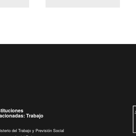
(Servicio Civil)
Ley Lobby
a jueves de
Ingrese su consulta al
Buzón Ciudadano
stituciones
lacionadas: Trabajo
isterio del Trabajo y Previsión Social