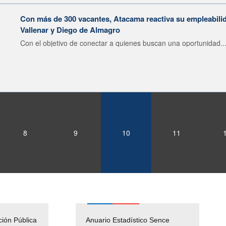
Con más de 300 vacantes, Atacama reactiva su empleabilid
Vallenar y Diego de Almagro
Con el objetivo de conectar a quienes buscan una oportunidad..
8
9
10
11
ción Pública
Empleos Públicos
Anuario Estadístico Sence
Solicitud Audiencias y