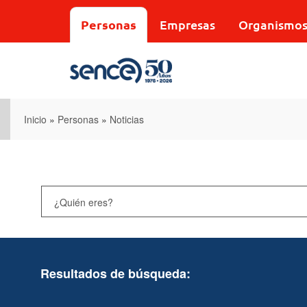
Pasar
al
Personas
Empresas
Organismo
contenido
principal
Inicio
»
Personas
»
Noticias
Resultados de búsqueda: