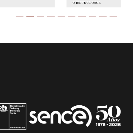
e instrucciones
presuspuetarias