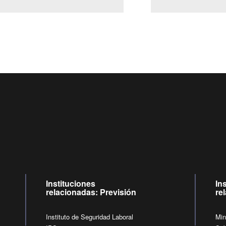
Centro de llamadas: 6007120028, Celular ✽8088 de lunes 
09:00 a 18:00 horas y viernes de 09:00 a 17:00 horas.
de lunes a viernes de 09:00 a 17:00 horas.
Videollamadas
Instituciones
In
relacionadas: Previsión
re
Instituto de Seguridad Laboral
Min