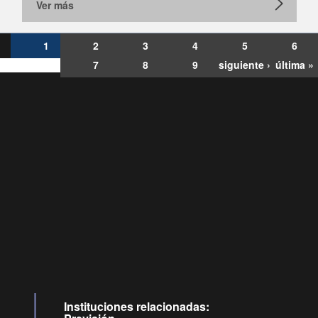
Ver más
1
2
3
4
5
6
7
8
9
siguiente ›
última »
Consultas
Buzón
por:
Ciudadano
6007120028, ✽8088
y
Videollamadas
Instituciones relacionadas: