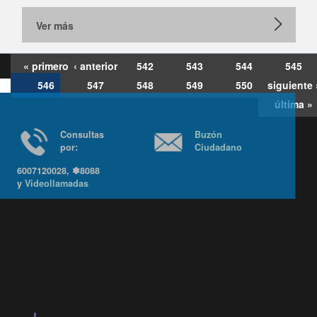
Ver más
« primero
‹ anterior
542
543
544
545
546
547
548
549
550
siguiente 
última »
Consultas
Buzón
por:
Ciudadano
6007120028, ✽8088
y
Videollamadas
Ir arriba