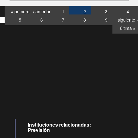
« primero
‹ anterior
1
2
3
4
5
6
7
8
9
siguiente ›
última »
Consultas
Buzón
por:
Ciudadano
6007120028, ✽8088
y
Videollamadas
Instituciones relacionadas:
Previsión