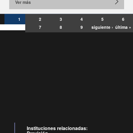
Ver más
1
2
3
4
5
6
7
8
9
siguiente ›
última »
Consultas
Buzón
por:
Ciudadano
6007120028, ✽8088
y
Videollamadas
Instituciones relacionadas: