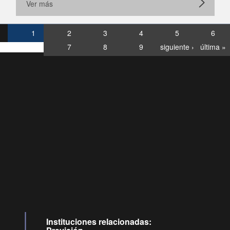
Ver más
1
2
3
4
5
6
7
8
9
siguiente ›
última »
Consultas
Buzón
por:
Ciudadano
6007120028, ✽8088
y
Videollamadas
Instituciones relacionadas: