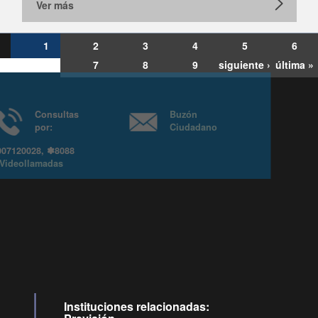
Ver más
1
2
3
4
5
6
7
8
9
siguiente ›
última »
Consultas
Buzón
por:
Ciudadano
6007120028, ✽8088
y
Videollamadas
Instituciones relacionadas: