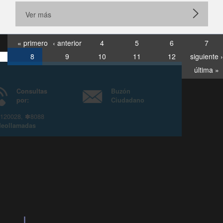
Ver más
« primero
‹ anterior
4
5
6
7
8
9
10
11
12
siguiente ›
última »
Consultas
Buzón
por:
Ciudadano
6007120028, ✽8088
y
Videollamadas