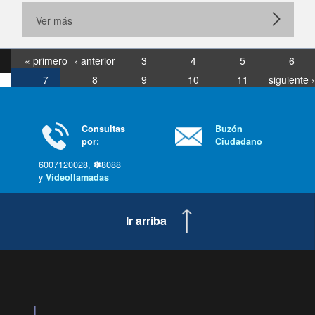
Ver más
« primero
‹ anterior
3
4
5
6
7
8
9
10
11
siguiente ›
última »
Consultas
Buzón
por:
Ciudadano
6007120028, ✽8088
y
Videollamadas
Ir arriba