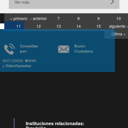
Ver más
« primero
‹ anterior
7
8
9
10
11
12
13
14
15
siguiente ›
última »
Consultas
Buzón
por:
Ciudadano
6007120028, ✽8088
y
Videollamadas
Ir arriba
Instituciones relacionadas: