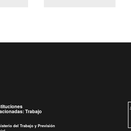
(Servicio Civil)
y Ley Lobby
 a jueves de
Ingrese su consulta al
Buzón Ciudadano
.
stituciones
lacionadas: Trabajo
isterio del Trabajo y Previsión
ial