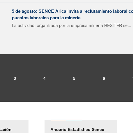
5 de agosto: SENCE Arica invita a reclutamiento laboral c
puestos laborales para la minería
La actividad, organizada por la empresa minería RESITER se...
3
4
5
6
mación
Empleos Públicos
Anuario Estadístico Sence
Solicitud Audiencias