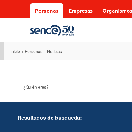
Pasar
al
Personas
Empresas
Organismo
contenido
principal
Inicio
»
Personas
»
Noticias
Resultados de búsqueda: