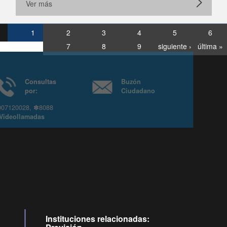
Ver más
1
2
3
4
5
6
7
8
9
siguiente ›
última »
Consultas
Buzón
por:
Ciudadano
6007120028, ✽8088
y
Videollamadas
Instituciones relacionadas: