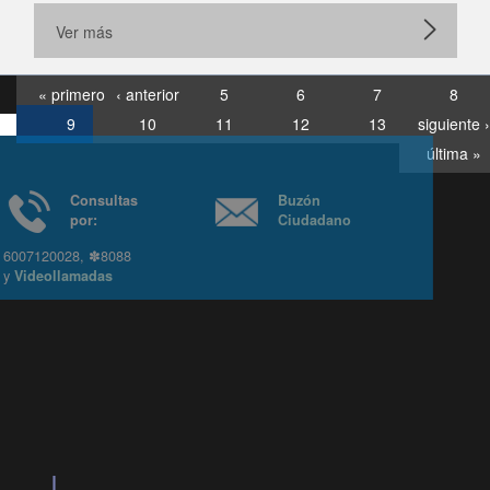
Ver más
« primero
‹ anterior
5
6
7
8
9
10
11
12
13
siguiente ›
última »
Consultas
Buzón
por:
Ciudadano
6007120028, ✽8088
y
Videollamadas
Ir arriba