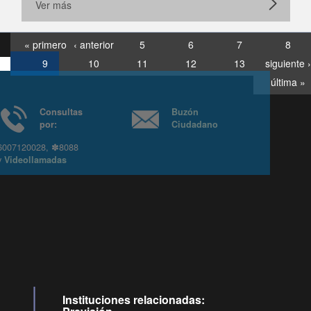
Ver más
« primero
‹ anterior
5
6
7
8
9
10
11
12
13
siguiente ›
última »
Consultas
Buzón
por:
Ciudadano
6007120028, ✽8088
y
Videollamadas
Ir arriba
Instituciones relacionadas: