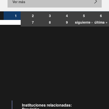
Ver más
1
2
3
4
5
6
7
8
9
siguiente ›
última »
Consultas
Buzón
por:
Ciudadano
6007120028, ✽8088
y
Videollamadas
Instituciones relacionadas: