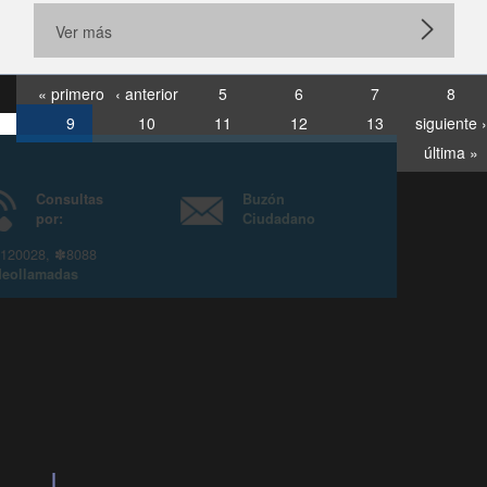
Ver más
« primero
‹ anterior
5
6
7
8
9
10
11
12
13
siguiente ›
última »
Consultas
Buzón
por:
Ciudadano
6007120028, ✽8088
y
Videollamadas