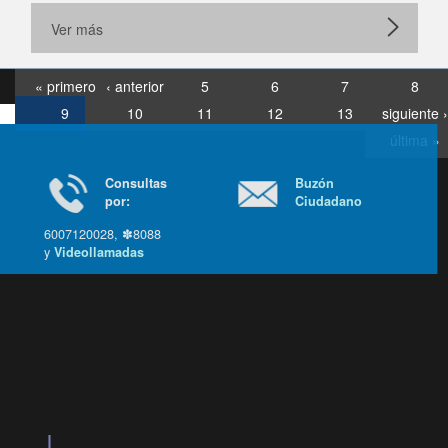
Ver más
« primero
‹ anterior
5
6
7
8
9
10
11
12
13
siguiente ›
última »
Consultas
Buzón
por:
Ciudadano
6007120028, ✽8088
y
Videollamadas
Ir arriba