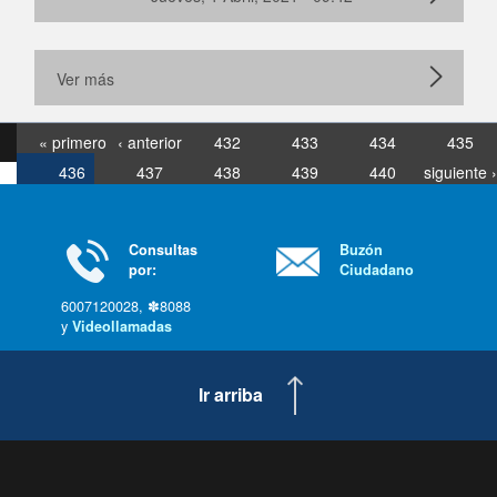
Ver más
« primero
‹ anterior
432
433
434
435
436
437
438
439
440
siguiente ›
última »
Consultas
Buzón
por:
Ciudadano
6007120028, ✽8088
y
Videollamadas
Ir arriba