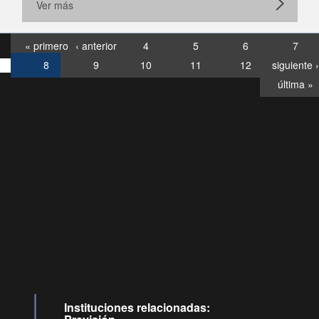
Ver más
« primero
‹ anterior
4
5
6
7
8
9
10
11
12
siguiente ›
última »
Consultas
Buzón
por:
Ciudadano
6007120028, ✽8088
y
Videollamadas
Instituciones relacionadas: