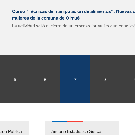
Curso “Técnicas de manipulación de alimentos”: Nuevas o
mujeres de la comuna de Olmué
La actividad selló el cierre de un proceso formativo que benefició
5
6
7
8
ción Pública
Empleos Públicos
Anuario Estadístico Sence
Solicitud Audiencias y