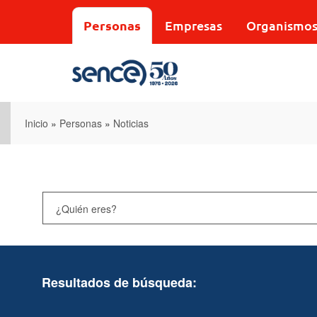
Pasar
al
Personas
Empresas
Organismo
contenido
principal
Inicio
»
Personas
»
Noticias
Resultados de búsqueda: