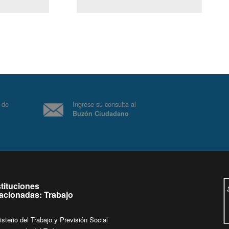
(Servicio Civil)
Ley Lobby
 a jueves de
Ingrese su consulta al
Buzón Ciudadano
.
stituciones
lacionadas: Trabajo
isterio del Trabajo y Previsión Social