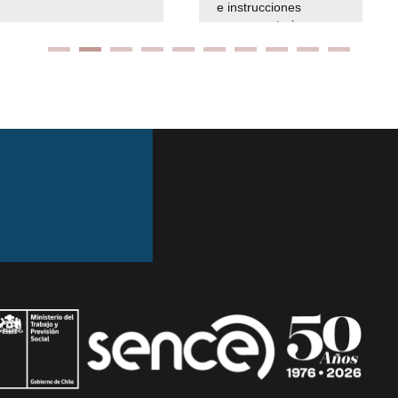
e instrucciones
presuspuetarias
Ir arriba