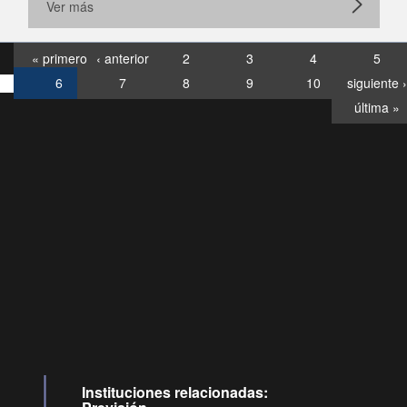
Ver más
« primero
‹ anterior
2
3
4
5
6
7
8
9
10
siguiente ›
última »
Consultas
Buzón
por:
Ciudadano
6007120028, ✽8088
y
Videollamadas
Instituciones relacionadas: