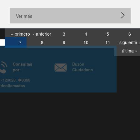
Ver más
« primero
‹ anterior
3
4
5
6
7
8
9
10
11
siguiente ›
última »
Consultas
Buzón
por:
Ciudadano
6007120028, ✽8088
y
Videollamadas