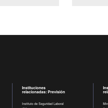
Centro de llamadas: 6007120028, Celular ✽8088 de lunes a ju
09:00 a 18:00 horas y viernes de 09:00 a 17:00 horas.
de lunes a viernes de 09:00 a 17:00 horas.
Videollamadas
Instituciones
In
relacionadas: Previsión
re
Instituto de Seguridad Laboral
Min