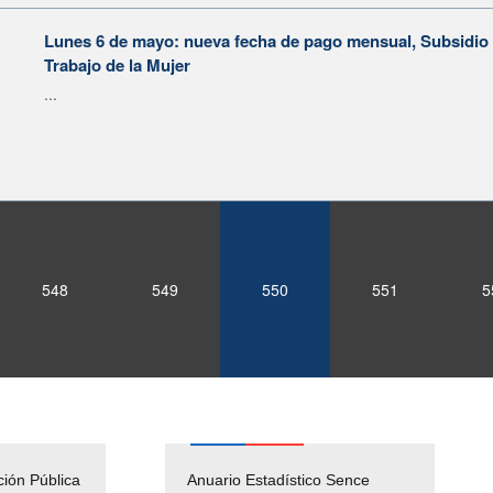
Lunes 6 de mayo: nueva fecha de pago mensual, Subsidio 
Trabajo de la Mujer
...
548
549
550
551
5
ción Pública
Empleos Públicos
Anuario Estadístico Sence
Solicitud Audiencias y