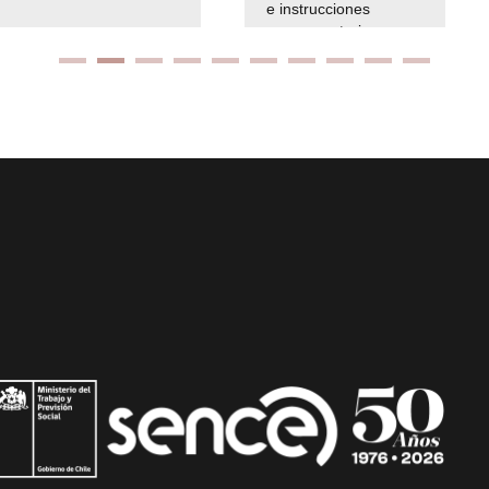
e instrucciones
presuspuetarias