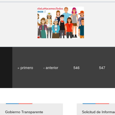
« primero
‹ anterior
546
547
Gobierno Transparente
Pago Proveedores
Solicitud de Informa