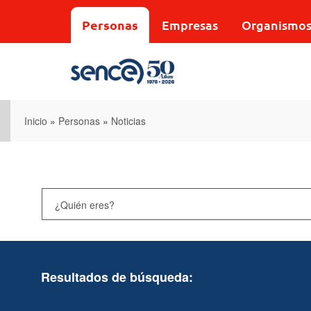
Pasar
al
Personas
Empresas
Organismo
contenido
principal
Inicio
»
Personas
»
Noticias
Resultados de búsqueda: