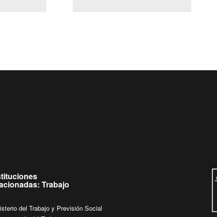
(Servicio Civil)
Ley Lobby
eves de
Ingrese su consulta al
Buzón Ciudadano
stituciones
lacionadas: Trabajo
isterio del Trabajo y Previsión Social