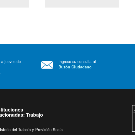
(Servicio Civil)
Ley Lobby
 a jueves de
Ingrese su consulta al
Buzón Ciudadano
.
stituciones
lacionadas: Trabajo
isterio del Trabajo y Previsión Social