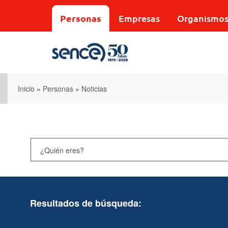
Pasar
al
Personas
Empresas
Organismo
contenido
principal
Inicio
»
Personas
»
Noticias
Resultados de búsqueda: