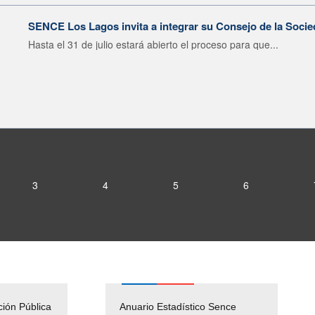
SENCE Los Lagos invita a integrar su Consejo de la Socie
Hasta el 31 de julio estará abierto el proceso para que...
3
4
5
6
ción Pública
Empleos Públicos
Anuario Estadístico Sence
Solicitud Audiencias y