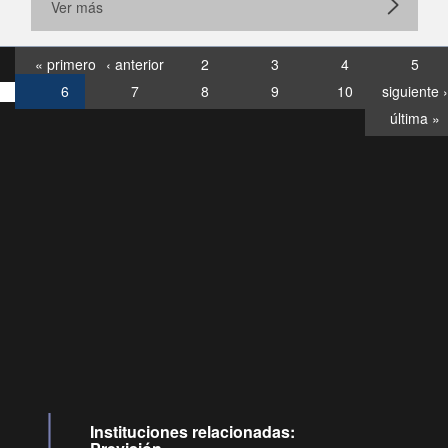
Ver más
« primero
‹ anterior
2
3
4
5
6
7
8
9
10
siguiente ›
última »
Consultas
Buzón
por:
Ciudadano
6007120028, ✽8088
y
Videollamadas
Instituciones relacionadas: