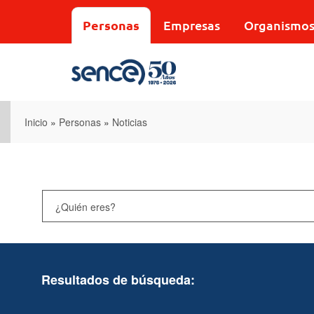
Pasar
al
Personas
Empresas
Organismo
contenido
principal
Inicio
»
Personas
»
Noticias
Resultados de búsqueda: