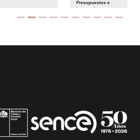
Presupuestos e
instrucciones
presuspuetarias