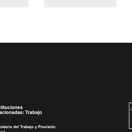
(Servicio Civil)
y Ley Lobby
ueves de
Ingrese su consulta al
Buzón Ciudadano
stituciones
lacionadas: Trabajo
isterio del Trabajo y Previsión
ial