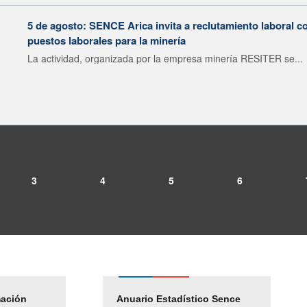
5 de agosto: SENCE Arica invita a reclutamiento laboral c
puestos laborales para la minería
La actividad, organizada por la empresa minería RESITER se...
3
4
5
6
mación
Empleos Públicos
Anuario Estadístico Sence
Solicitud Audiencias