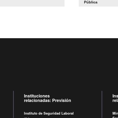
Pública
Centro de llamadas: 6007120028, Celular ✽8088 de lunes a j
09:00 a 18:00 horas y viernes de 09:00 a 17:00 horas.
Videollamadas
de lunes a viernes de 09:00 a 17:00 horas.
Instituciones
In
relacionadas: Previsión
re
Instituto de Seguridad Laboral
Min
Soc