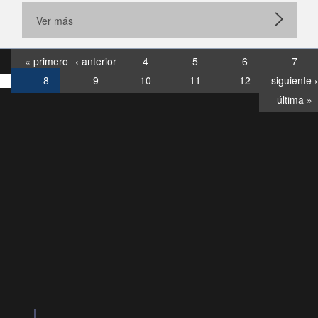
Ver más
« primero
‹ anterior
4
5
6
7
8
9
10
11
12
siguiente ›
última »
Consultas
Buzón
por:
Ciudadano
20028, ✽8088
eollamadas