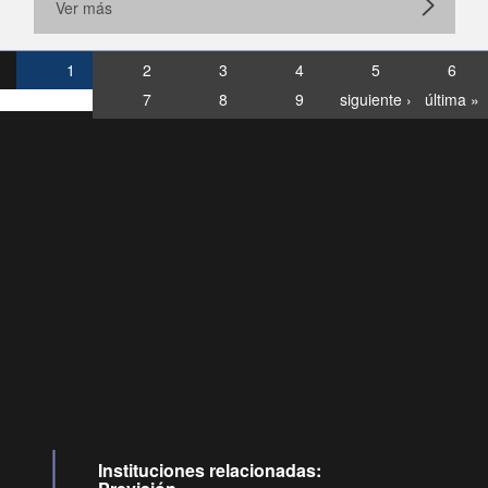
Ver más
1
2
3
4
5
6
7
8
9
siguiente ›
última »
Consultas
Buzón
por:
Ciudadano
6007120028, ✽8088
y
Videollamadas
Instituciones relacionadas: