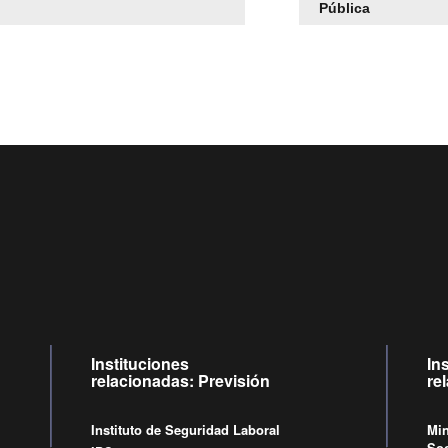
Pública
Centro de llamadas: 6007120028, Celular ✽8088 de lunes a j
09:00 a 18:00 horas y viernes de 09:00 a 17:00 horas.
Videollamadas
de lunes a viernes de 09:00 a 17:00 horas.
Instituciones
In
relacionadas: Previsión
re
Instituto de Seguridad Laboral
Min
Soc