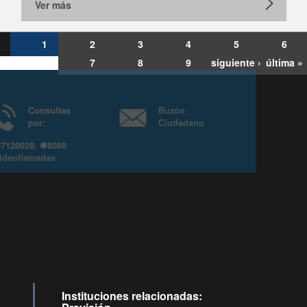
Ver más
1
2
3
4
5
6
7
8
9
siguiente ›
última »
Consultas
Buzón
por:
Ciudadano
6007120028, ✽8088
y
Videollamadas
Instituciones relacionadas: