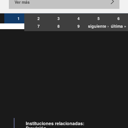
Ver más
1
2
3
4
5
6
7
8
9
siguiente ›
última »
Consultas
Buzón
por:
Ciudadano
6007120028, ✽8088
y
Videollamadas
Instituciones relacionadas: