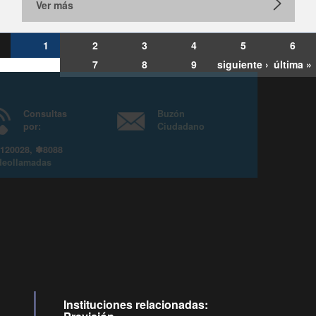
Ver más
1
2
3
4
5
6
7
8
9
siguiente ›
última »
Consultas
Buzón
por:
Ciudadano
6007120028, ✽8088
y
Videollamadas
Instituciones relacionadas: