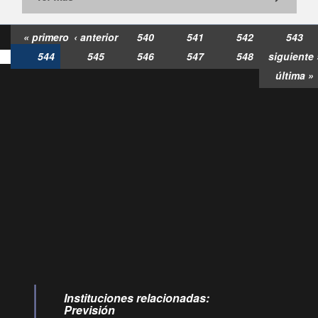
« primero
‹ anterior
540
541
542
543
544
545
546
547
548
siguiente 
última »
Consultas
Buzón
por:
Ciudadano
6007120028, ✽8088
y
Videollamadas
Instituciones relacionadas:
Previsión