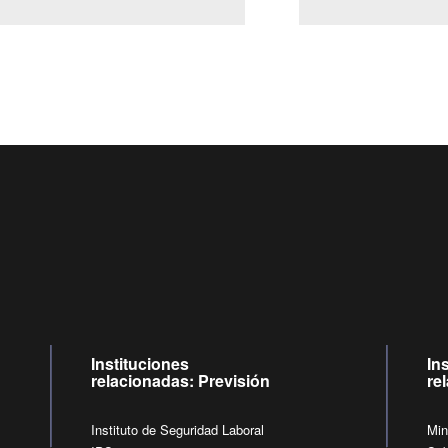
Centro de llamadas: 6007120028, Celular ✽8088 de lunes a
09:00 a 18:00 horas y viernes de 09:00 a 17:00 horas.
de lunes a viernes de 09:00 a 17:00 horas.
Videollamadas
Instituciones
In
relacionadas: Previsión
re
Instituto de Seguridad Laboral
Min