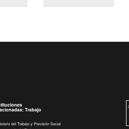
(Servicio Civil)
Ley Lobby
 jueves de
Ingrese su consulta al
Buzón Ciudadano
stituciones
lacionadas: Trabajo
isterio del Trabajo y Previsión Social