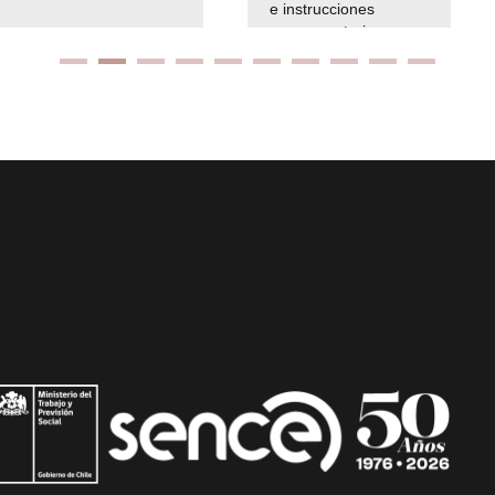
e instrucciones
presuspuetarias