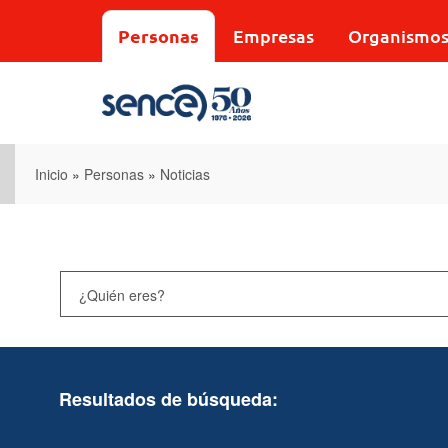
Pasar
al
Personas
Empresas
Organismo
contenido
principal
Inicio
»
Personas
»
Noticias
Resultados de búsqueda: