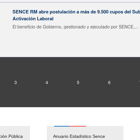
SENCE RM abre postulación a más de 9.500 cupos del Subsi
Activación Laboral
El beneficio de Gobierno, gestionado y ejecutado por SENCE,...
3
4
5
6
ción Pública
Empleos Públicos
Anuario Estadístico Sence
Solicitud Audiencias y