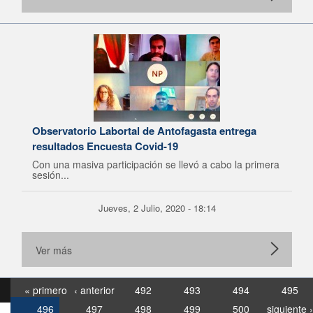
Observatorio Labortal de Antofagasta entrega
resultados Encuesta Covid-19
Con una masiva participación se llevó a cabo la primera
sesión...
Jueves, 2 Julio, 2020 - 18:14
Ver más
« primero
‹ anterior
492
493
494
495
496
497
498
499
500
siguiente ›