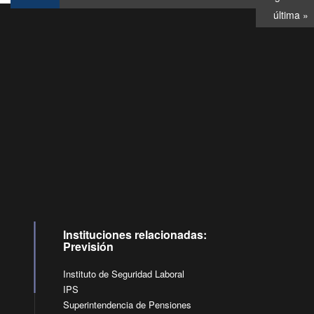
última »
Consultas
Buzón
por:
Ciudadano
6007120028, ✽8088
y
Videollamadas
Instituciones relacionadas:
Previsión
Instituto de Seguridad Laboral
IPS
Superintendencia de Pensiones