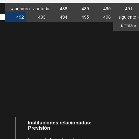
« primero
‹ anterior
488
489
490
491
492
493
494
495
496
siguiente ›
última »
Consultas
Buzón
por:
Ciudadano
6007120028, ✽8088
y
Videollamadas
Instituciones relacionadas:
Previsión